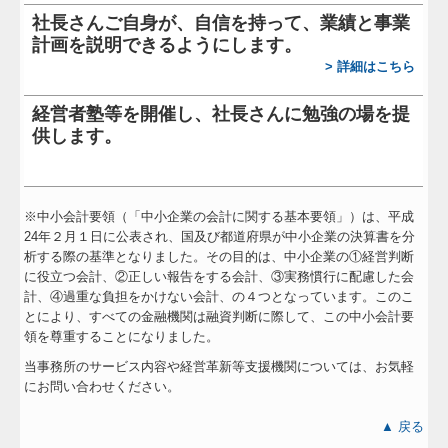
社長さんご自身が、自信を持って、業績と事業
計画を説明できるようにします。
>
詳細はこちら
経営者塾等を開催
し、
社長さんに勉強の場を提
供します。
※中小会計要領（「中小企業の会計に関する基本要領」）は、平成
24年２月１日に公表され、国及び都道府県が中小企業の決算書を分
析する際の基準となりました。その目的は、中小企業の①経営判断
に役立つ会計、②正しい報告をする会計、③実務慣行に配慮した会
計、④過重な負担をかけない会計、の４つとなっています。このこ
とにより、すべての金融機関は融資判断に際して、この中小会計要
領を尊重することになりました。
当事務所のサービス内容や経営革新等支援機関については、お気軽
にお問い合わせください。
▲ 戻る