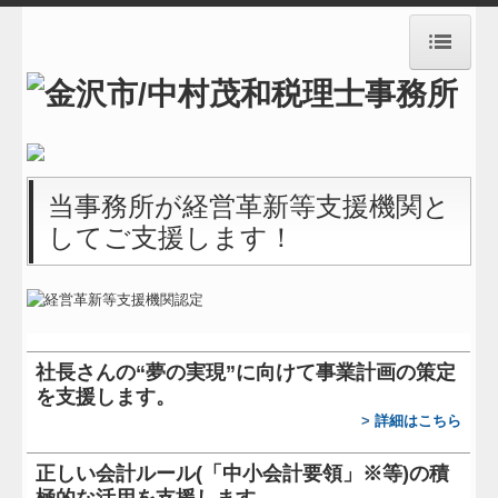
HOME
事務所紹介
経営理念
当事務所が経営革新等支援機関と
してご支援します！
業務案内
料金案内
メールでのお問い合わせ
社長さんの“夢の実現”に向けて
事業計画の策定
お知らせ
を支援します。
交通案内
>
詳細はこちら
リンク集
正しい会計ルール(「中小会計要領」※等)の積
極的な活用を支援します。