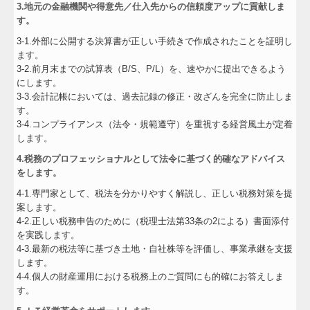
3.地元の金融機関や得意先／仕入先からの信頼度アップに貢献しま
す。
3-1.外部に公開する決算書が正しい手続きで作成されたことを証明し
ます。
3-2.前月末までの試算表（B/S、P/L）を、速やかに提出できるよう
にします。
3-3.会計記帳においては、過去記録の修正・改ざんを完全に防止しま
す。
3-4.コンプライアンス（法令・規範遵守）を重視する経営風土が定着
します。
4.税務のプロフェッショナルとして法令に基づく的確なアドバイス
をします。
4-1.専門家として、税法を分かりやすく解説し、正しい税務対策を提
案します。
4-2.正しい税務申告のために（税理士法第33条の2による）書面添付
を実践します。
4-3.最新の税法等に基づき土地・自社株等を評価し、事業承継を支援
します。
4-4.個人の財産運用における税務上のご質問にも的確にお答えしま
す。