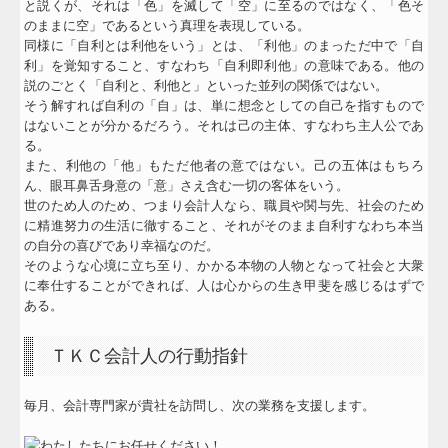
と説くが、それは「色」を滅して「空」に至るのではなく、「色そ
経営者お役立ち情報
のままに空」であるという真理を表現している。
同様に「自利とは利他をいう」とは、「利他」のまっただ中で「自
TKCシステムQ&A
利」を覚知すること、すなわち「自利即利他」の意味である。他の
説のごとく「自利と、利他と」といった並列の関係ではない。
社長メニューASP版
そう解すれば自利の「自」は、単に想念としての自己を指すもので
はないことが分かるだろう。それは己の主体、すなわち主人公であ
関与先向け融資商品ご紹介
る。
また、利他の「他」もただ他者の意ではない。己の五体はもちろ
個人情報の取扱
ん、眼耳鼻舌身意の「意」さえ含む一切の客体をいう。
世のため人のため、つまり会計人なら、職員や関与先、社会のため
に精進努力の生活に徹すること、それがそのまま自利すなわち本当
の自分の喜びであり幸福なのだ。
そのような心境に立ち至り、かかる本物の人物となって社会と大衆
に奉仕することができれば、人は心からの生き甲斐を感じるはずで
ある。
ＴＫＣ会計人の行動指針
毎月、会計専門家が貴社を訪問し、次の業務を支援します。