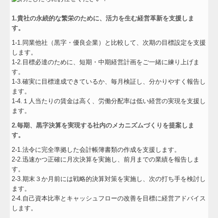
1.貴社の永続的な繁栄のために、活力を生む経営革新を支援しま
す。
1-1.同業他社（黒字・優良企業）と比較して、次期の目標設定を支援
します。
1-2.目標必達のために、短期・中期経営計画をご一緒に練り上げま
す。
1-3.確実に目標達成できているか、毎月検証し、分かりやすく報告し
ます。
1-4.１人当たりの賃金は高く、労働分配率は低い経営の実現を支援し
ます。
2.毎期、黒字決算を実現する社内のメカニズムづくりを提案しま
す。
2-1.法令に完全準拠した会計帳簿書類の作成を支援します。
2-2.迅速かつ正確に月次決算を実施し、前月までの業績を報告しま
す。
2-3.期末３か月前には戦略的決算対策を実施し、次の打ち手を検討し
ます。
2-4.自己資本比率とキャッシュフローの改善を目標に経営アドバイス
します。