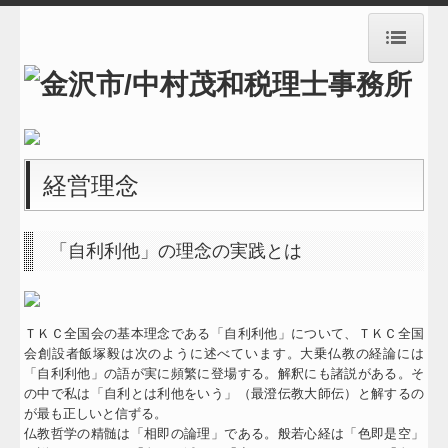
HOME
事務所紹介
経営理念
経営理念
業務案内
「自利利他」の理念の実践とは
料金案内
メールでのお問い合わせ
ＴＫＣ全国会の基本理念である「自利利他」について、ＴＫＣ全国
お知らせ
会創設者飯塚毅は次のように述べています。大乗仏教の経論には
「自利利他」の語が実に頻繁に登場する。解釈にも諸説がある。そ
交通案内
の中で私は「自利とは利他をいう」（最澄伝教大師伝）と解するの
が最も正しいと信ずる。
リンク集
仏教哲学の精髄は「相即の論理」である。般若心経は「色即是空」