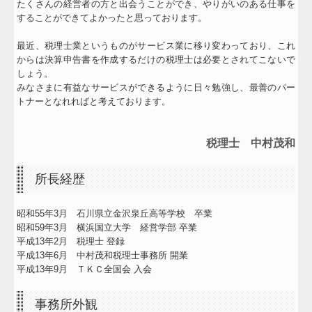
たくさんの経営者の方と出会うことができ、やりがいのある仕事を
経営者お役立ち情報
することができてよかったと思っております。
TKCシステムQ&A
最近、税理士業というものがサービス業に移り変わっており、これ
からは決算申告書を作成するだけの税理士は必要とされてこないで
社長メニューASP版
しょう。
みなさまに有益なサービスができるように日々勉強し、最善のパー
関与先向け融資商品ご紹介
トナーとなれればと考えております。
個人情報の取扱
税理士 中村茂和
所長経歴
昭和55年3月 石川県立金沢泉丘高等学校 卒業
昭和59年3月 横浜国立大学 経営学部 卒業
平成13年2月 税理士 登録
平成13年6月 中村茂和税理士事務所 開業
平成13年9月 ＴＫＣ全国会 入会
事務所外観