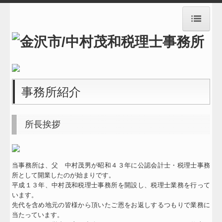
HOME
事務所紹介
経営理念
事務所紹介
業務案内
所長挨拶
料金案内
メールでのお問い合わせ
当事務所は、父 中村茂男が昭和４３年に公認会計士・税理士事務
お知らせ
所として開業したのが始まりです。
平成１３年、中村茂和税理士事務所を開設し、税理士業務を行って
交通案内
います。
先代を含め地元の皆様から頂いたご恩をお返しするつもりで業務に
リンク集
当たっています。