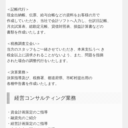
経営者お役立ち情報
＜記帳代行＞
現金出納帳、伝票、給与台帳などの資料をお客様の方で
TKCシステムQ&A
作成していただき、当社で会計ソフトへ入力し、仕訳日記帳、
月次試算表、総勘定元帳、貸借対照表、損益計算書などの
社長メニューASP版
書類を作成いたします。
関与先向け融資商品ご紹介
＜税務調査立会い＞
当方のスタッフもご一緒させていただき、本来支払うべ き
個人情報の取扱
税金以上に請求されることがないよう、また、問題を指摘
された場合の調整代行をいたします。
＜決算業務＞
決算指導及び、税務署、都道府県、市町村提出用の
各種申告書を作成いたします。
経営コンサルティング業務
・資金計画策定のご指導
・融資先のご紹介
・経営計画策定のご指導