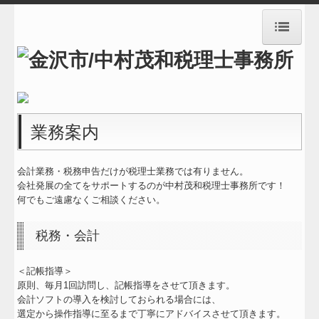
HOME
事務所紹介
経営理念
業務案内
業務案内
会計業務・税務申告だけが税理士業務では有りません。
料金案内
会社発展の全てをサポートするのが中村茂和税理士事務所です！
何でもご遠慮なくご相談ください。
メールでのお問い合わせ
税務・会計
お知らせ
交通案内
＜記帳指導＞
原則、毎月1回訪問し、記帳指導をさせて頂きます。
リンク集
会計ソフトの導入を検討しておられる場合には、
選定から操作指導に至るまで丁寧にアドバイスさせて頂きます。